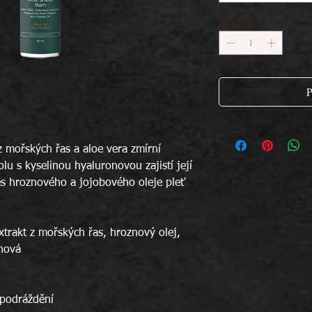
Množství
*
P
z mořských řas a aloe vera zmírní
lu s kyselinou hyaluronovou zajistí její
ěs hroznového a jojobového oleje pleť
xtrakt z mořských řas, hroznový olej,
onová
í podráždění