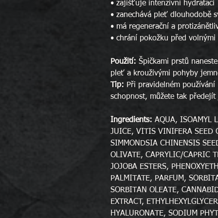
• zajišťuje intenzivní hydrataci
• zanechává pleť dlouhodobě s
• má regenerační a protizánětli
• chrání pokožku před volnými 
Použití:
Špičkami prstů nanest
pleť a krouživými pohyby jemn
Tip:
Při pravidelném používání
schopnost, můžete tak předejí
Ingredients:
AQUA, ISOAMYL L
JUICE, VITIS VINIFERA SEED 
SIMMONDSIA CHINENSIS SEED
OLIVATE, CAPRYLIC/CAPRIC T
JOJOBA ESTERS, PHENOXYETH
PALMITATE, PARFUM, SORBIT
SORBITAN OLEATE, CANNABI
EXTRACT, ETHYLHEXYLGLYCER
HYALURONATE, SODIUM PHYT