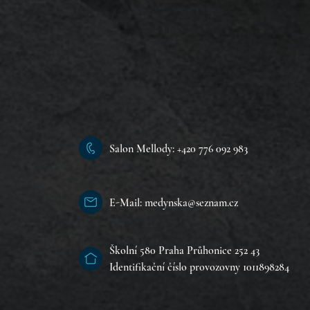
Salon Mellody: +420 776 092 983
E-Mail: medynska@seznam.cz
Školní 580 Praha Průhonice 252 43
Identifikační číslo provozovny 1011898284