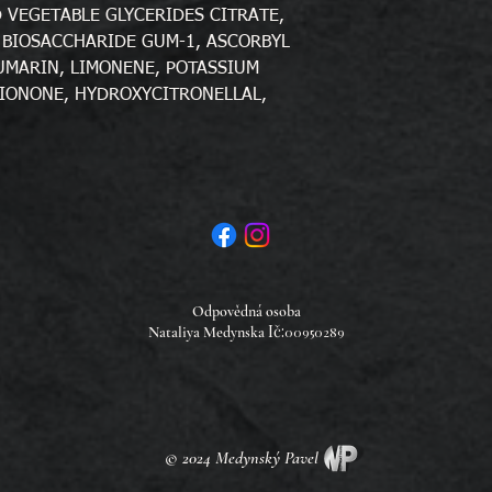
 VEGETABLE GLYCERIDES CITRATE,
 BIOSACCHARIDE GUM-1, ASCORBYL
OUMARIN, LIMONENE, POTASSIUM
 IONONE, HYDROXYCITRONELLAL,
Odpovědná osoba
Ič:
Nataliya Medynska
00950289
© 2024 Medynský Pavel