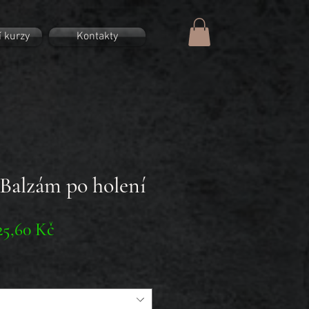
í kurzy
Kontakty
alzám po holení
ěžná
Zvýhodněná
25,60 Kč
ena
cena