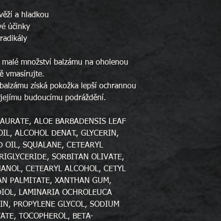
věží a hladkou
vé účinky
radikály
e malé množství balzámu na oholenou
ě vmasírujte.
 balzámu získá pokožka lepší ochrannou
t jejímu budoucímu podráždění.
AURATE, ALOE BARBADENSIS LEAF
OIL, ALCOHOL DENAT., GLYCERIN,
 OIL, SQUALANE, CETEARYL
RIGLYCERIDE, SORBITAN OLIVATE,
ANOL, CETEARYL ALCOHOL, CETYL
AN PALMITATE, XANTHAN GUM,
DIOL, LAMINARIA OCHROLEUCA
IN, PROPYLENE GLYCOL, SODIUM
ATE, TOCOPHEROL, BETA-