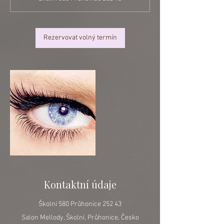
3
0
m
i
Rezervovat volný termín
n
Kontaktní údaje
Školní 580 Průhonice 252 43
Salon Mellody, Školní, Průhonice, Česko