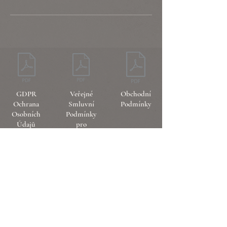
GDPR
Veřejné
Obchodní
Ochrana
Smluvní
Podmínky
Osobních
Podmínky
Údajů
pro
pořádání
kurzů
a zkoušek z
profesní
kvalifikace
Odpovědná osoba
Ič:
Nataliya Medynska
00950289