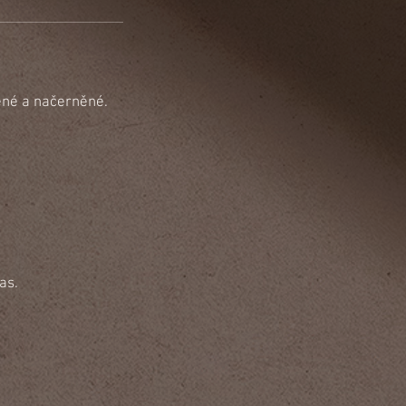
žené a načerněné.
as.